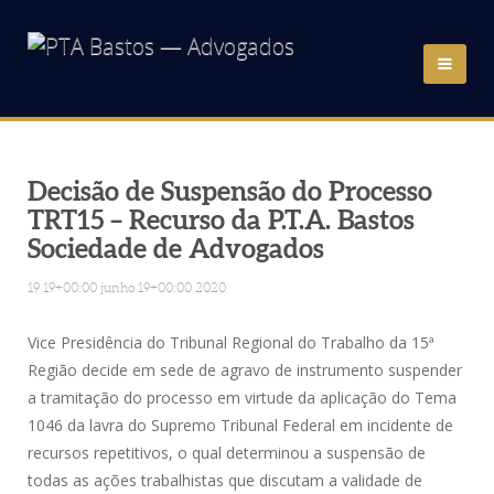
HOME
QUEM SOMOS
Decisão de Suspensão do Processo
TRT15 – Recurso da P.T.A. Bastos
Sociedade de Advogados
ÁREAS DE ATUAÇÃO
19 19+00:00 junho 19+00:00 2020
ADVOGADOS
Vice Presidência do Tribunal Regional do Trabalho da 15ª
NOTÍCIAS
Região decide em sede de agravo de instrumento suspender
a tramitação do processo em virtude da aplicação do Tema
1046 da lavra do Supremo Tribunal Federal em incidente de
LINKS
recursos repetitivos, o qual determinou a suspensão de
todas as ações trabalhistas que discutam a validade de
CONTATO