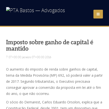
HOME
QUEM SOMOS
Imposto sobre ganho de capital é
mantido
ÁREAS DE ATUAÇÃO
7 07+00:00 janeiro 07+00:00 2016
ADVOGADOS
O aumento do imposto de renda sobre ganhos de capital,
tema da Medida Provisória (MP) 692, só poderá valer a partir
NOTÍCIAS
de 2017. Segundo tributaristas, o Executivo precisava
conseguir aprovar a conversão da proposta em lei até o fim
do ano, o que não ocorreu.
LINKS
O sócio do Demarest, Carlos Eduardo Orsolon, explica que a
CONTATO
Constituição Federal, desde 2001, tem um dispositivo que