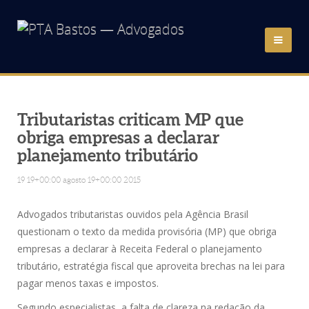
HOME
QUEM SOMOS
Tributaristas criticam MP que
obriga empresas a declarar
planejamento tributário
ÁREAS DE ATUAÇÃO
19 19+00:00 agosto 19+00:00 2015
ADVOGADOS
Advogados tributaristas ouvidos pela Agência Brasil
NOTÍCIAS
questionam o texto da medida provisória (MP) que obriga
empresas a declarar à Receita Federal o planejamento
tributário, estratégia fiscal que aproveita brechas na lei para
LINKS
pagar menos taxas e impostos.
CONTATO
Segundo especialistas, a falta de clareza na redação da