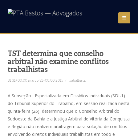
HOME
QUEM SOMOS
TST determina que conselho
arbitral não examine conflitos
trabalhistas
ÁREAS DE ATUAÇÃO
31 31+00:00 março 31+00:00 2015
/
trabalhista
ADVOGADOS
A Subseção I Especializada em Dissídios Individuais (SDI-1)
NOTÍCIAS
do Tribunal Superior do Trabalho, em sessão realizada nesta
quinta-feira (26), determinou que o Conselho Arbitral do
Sudoeste da Bahia e a Justiça Arbitral de Vitória da Conquista
LINKS
e Região não realizem arbitragem para solução de conflitos
envolvendo direitos individuais trabalhistas em todo e
CONTATO