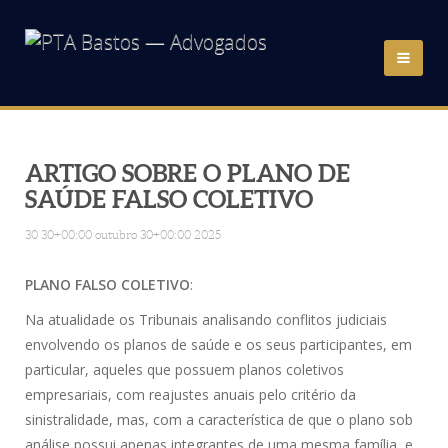
HOME
QUEM SOMOS
ARTIGO SOBRE O PLANO DE
SAÚDE FALSO COLETIVO
ÁREAS DE ATUAÇÃO
30 30+00:00 outubro 30+00:00 2025
ADVOGADOS
PLANO FALSO COLETIVO
:
Na atualidade os Tribunais analisando conflitos judiciais
NOTÍCIAS
envolvendo os planos de saúde e os seus participantes, em
particular, aqueles que possuem planos coletivos
LINKS
empresariais, com reajustes anuais pelo critério da
sinistralidade, mas, com a característica de que o plano sob
CONTATO
análise possui apenas integrantes de uma mesma família, e,