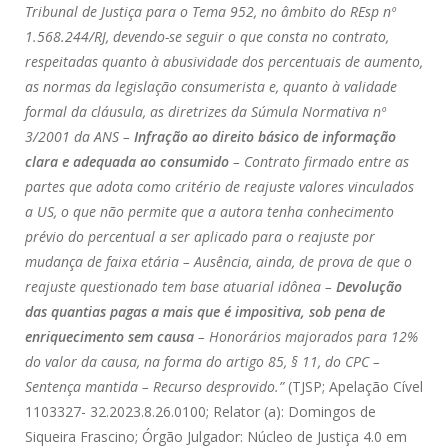
Tribunal de Justiça para o Tema 952, no âmbito do REsp nº
1.568.244/RJ, devendo-se seguir o que consta no contrato,
respeitadas quanto à abusividade dos percentuais de aumento,
as normas da legislação consumerista e, quanto à validade
formal da cláusula, as diretrizes da Súmula Normativa nº
3/2001 da ANS –
Infração ao direito básico de informação
clara e adequada ao consumido
– Contrato firmado entre as
partes que adota como critério de reajuste valores vinculados
a US, o que não permite que a autora tenha conhecimento
prévio do percentual a ser aplicado para o reajuste por
mudança de faixa etária – Ausência, ainda, de prova de que o
reajuste questionado tem base atuarial idônea –
Devolução
das quantias pagas a mais que é impositiva, sob pena de
enriquecimento sem causa
– Honorários majorados para 12%
do valor da causa, na forma do artigo 85, § 11, do CPC –
Sentença mantida – Recurso desprovido.”
(TJSP; Apelação Cível
1103327- 32.2023.8.26.0100; Relator (a): Domingos de
Siqueira Frascino; Órgão Julgador: Núcleo de Justiça 4.0 em