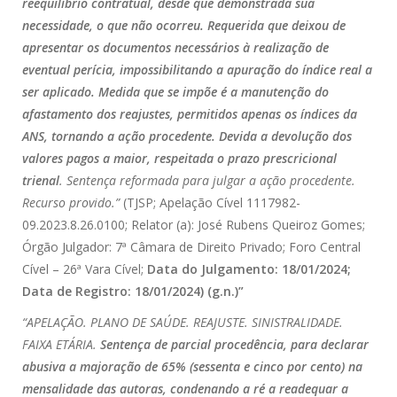
reequilíbrio contratual, desde que demonstrada sua
necessidade, o que não ocorreu. Requerida que deixou de
apresentar os documentos necessários à realização de
eventual perícia, impossibilitando a apuração do índice real a
ser aplicado. Medida que se impõe é a manutenção do
afastamento dos reajustes, permitidos apenas os índices da
ANS, tornando a ação procedente. Devida a devolução dos
valores pagos a maior, respeitada o prazo prescricional
trienal
. Sentença reformada para julgar a ação procedente.
Recurso provido.”
(TJSP; Apelação Cível 1117982-
09.2023.8.26.0100; Relator (a): José Rubens Queiroz Gomes;
Órgão Julgador: 7ª Câmara de Direito Privado; Foro Central
Cível – 26ª Vara Cível;
Data do Julgamento: 18/01/2024;
Data de Registro: 18/01/2024) (g.n.)”
“APELAÇÃO. PLANO DE SAÚDE. REAJUSTE. SINISTRALIDADE.
FAIXA ETÁRIA.
Sentença de parcial procedência, para declarar
abusiva a majoração de 65% (sessenta e cinco por cento) na
mensalidade das autoras, condenando a ré a readequar a