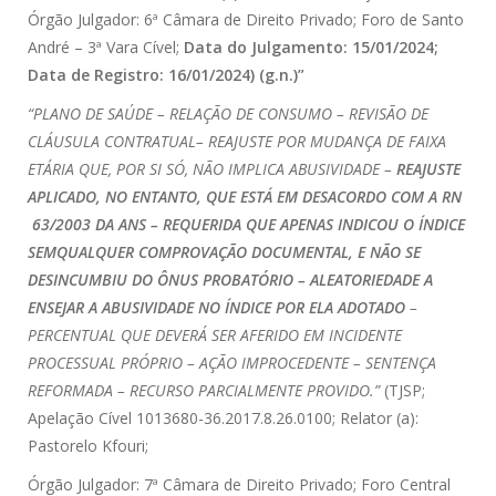
Órgão Julgador: 6ª Câmara de Direito Privado; Foro de Santo
André – 3ª Vara Cível;
Data do Julgamento: 15/01/2024;
Data de Registro: 16/01/2024) (g.n.)”
“PLANO DE SAÚDE – RELAÇÃO DE CONSUMO – REVISÃO DE
CLÁUSULA CONTRATUAL– REAJUSTE POR MUDANÇA DE FAIXA
ETÁRIA QUE, POR SI SÓ, NÃO IMPLICA ABUSIVIDADE –
REAJUSTE
APLICADO, NO ENTANTO, QUE ESTÁ EM DESACORDO COM A RN
63/2003 DA ANS – REQUERIDA QUE APENAS INDICOU O ÍNDICE
SEMQUALQUER COMPROVAÇÃO DOCUMENTAL, E NÃO SE
DESINCUMBIU DO ÔNUS PROBATÓRIO – ALEATORIEDADE A
ENSEJAR A ABUSIVIDADE NO ÍNDICE POR ELA ADOTADO
–
PERCENTUAL QUE DEVERÁ SER AFERIDO EM INCIDENTE
PROCESSUAL PRÓPRIO – AÇÃO IMPROCEDENTE – SENTENÇA
REFORMADA – RECURSO PARCIALMENTE PROVIDO.”
(TJSP;
Apelação Cível 1013680-36.2017.8.26.0100; Relator (a):
Pastorelo Kfouri;
Órgão Julgador: 7ª Câmara de Direito Privado; Foro Central