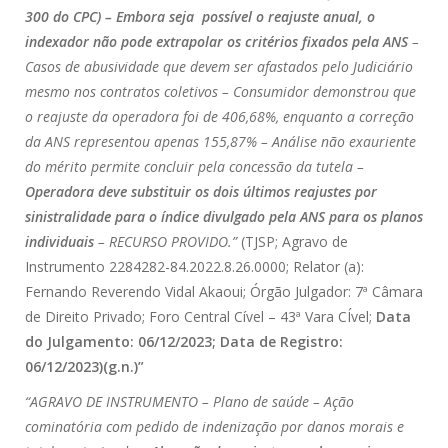
300 do CPC) – Embora seja possível o reajuste anual, o
indexador não pode extrapolar os critérios fixados pela ANS
–
Casos de abusividade que devem ser afastados pelo Judiciário
mesmo nos contratos coletivos – Consumidor demonstrou que
o reajuste da operadora foi de 406,68%, enquanto a correção
da ANS representou apenas 155,87% – Análise não exauriente
do mérito permite concluir pela concessão da tutela –
Operadora deve substituir os dois últimos reajustes por
sinistralidade para o índice divulgado pela ANS para os planos
individuais
– RECURSO PROVIDO.”
(TJSP; Agravo de
Instrumento 2284282-84.2022.8.26.0000; Relator (a):
Fernando Reverendo Vidal Akaoui; Órgão Julgador: 7ª Câmara
de Direito Privado; Foro Central Cível – 43ª Vara CÍvel;
Data
do Julgamento: 06/12/2023; Data de Registro:
06/12/2023)(g.n.)”
“AGRAVO DE INSTRUMENTO – Plano de saúde – Ação
cominatória com pedido de indenização por danos morais e