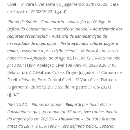
Cível – 5ª Vara Cível; Data do Julgamento: 22/08/2022; Data
de Registro: 22/08/2022)
(g.n.)”
“Plano de Saúde – Cominatória – Aplicação do Código de
Defesa do Consumidor – Procedência parcial –
Abusividade dos
reajustes reconhecida – Ausência de demonstração da
necessidade de majoração – Restituição dos valores pagos a
maior
, respeitada a prescrição trienal – Majoração da verba
honorária – Aplicação do artigo 85,§11, do CPC – Recurso não
provido.”
(TJSP; Apelação Cível 1087089-40.2020.8.26.0100;
Relator (a): A.C.Mathias Coltro; Órgão Julgador: 5ª Câmara de
Direito Privado; Foro Central Cível – 6ª Vara Cível; Data do
Julgamento: 28/05/2021; Data de Registro: 31/05/2021)
(g.n.)”
“APELAÇÃO – Planos de saúde –
Reajuste
por faixa etária –
Consumidora que, ao completar 56 anos, teve conhecimento
da majoração em 70,99% – Abusividade – Contrato firmado
antes da Lei nº 9.656/1998 – Tese definida pelo C. Superior