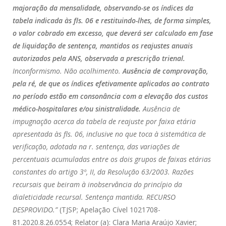
majoração da mensalidade, observando-se os índices da
tabela indicada às fls. 06 e restituindo-lhes, de forma simples,
o valor cobrado em excesso, que deverá ser calculado em fase
de liquidação de sentença, mantidos os reajustes anuais
autorizados pela ANS, observada a prescrição trienal.
Inconformismo. Não acolhimento.
Ausência de comprovação,
pela ré, de que os índices efetivamente aplicados ao contrato
no período estão em consonância com a elevação dos custos
médico-hospitalares e/ou sinistralidade.
Ausência de
impugnação acerca da tabela de reajuste por faixa etária
apresentada às fls. 06, inclusive no que toca à sistemática de
verificação, adotada na r. sentença, das variações de
percentuais acumuladas entre os dois grupos de faixas etárias
constantes do artigo 3º, II, da Resolução 63/2003. Razões
recursais que beiram à inobservância do princípio da
dialeticidade recursal. Sentença mantida. RECURSO
DESPROVIDO.”
(TJSP; Apelação Cível 1021708-
81.2020.8.26.0554; Relator (a): Clara Maria Araújo Xavier;