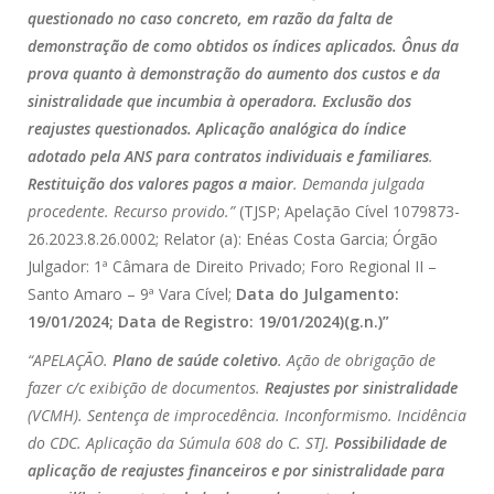
questionado no caso concreto, em razão da falta de
demonstração de como obtidos os índices aplicados. Ônus da
prova quanto à demonstração do aumento dos custos e da
sinistralidade que incumbia à operadora. Exclusão dos
reajustes questionados. Aplicação analógica do índice
adotado pela ANS para contratos individuais e familiares
.
Restituição dos valores pagos a maior
. Demanda julgada
procedente. Recurso provido.”
(TJSP; Apelação Cível 1079873-
26.2023.8.26.0002; Relator (a): Enéas Costa Garcia; Órgão
Julgador: 1ª Câmara de Direito Privado; Foro Regional II –
Santo Amaro – 9ª Vara Cível;
Data do Julgamento:
19/01/2024; Data de Registro: 19/01/2024)(g.n.)”
“APELAÇÃO.
Plano de saúde coletivo
. Ação de obrigação de
fazer c/c exibição de documentos.
Reajustes por sinistralidade
(VCMH). Sentença de improcedência. Inconformismo. Incidência
do CDC. Aplicação da Súmula 608 do C. STJ.
Possibilidade de
aplicação de reajustes financeiros e por sinistralidade para