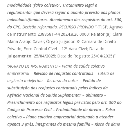
modaliddade “falso coletivo”. Tratamento legal e
regulamentar que deverá seguir o quanto previsto aos planos
individuais/familiares. Atendimento dos requisitos do art. 300,
do CPC.
Decisão reformada. RECURSO PROVIDO.”
(TJSP; Agravo
de Instrumento 2388581-44.2024.8.26.0000; Relator (a): Clara
Maria Araújo Xavier; Órgão Julgador: 8ª Câmara de Direito
Privado; Foro Central Cível – 12ª Vara Cível; Data do
Julgamento: 25/04/2025
; Data de Registro: 25/04/2025)”
“AGRAVO DE INSTRUMENTO – Plano de saúde coletivo
empresarial –
Revisão de reajustes contratuais
– Tutela de
urgência indeferida – Recurso do autor –
Pedido de
substituição dos reajustes contratuais pelos índices da
Agência Nacional de Saúde Suplementar – abimento –
Preenchimento dos requisitos legais previstos pelo art. 300 do
Código de Processo Civil – Probabilidade do direito – Falso
coletivo – Plano coletivo empresarial destinado a atender
apenas 3 (três) integrantes da mesma família – Risco de dano