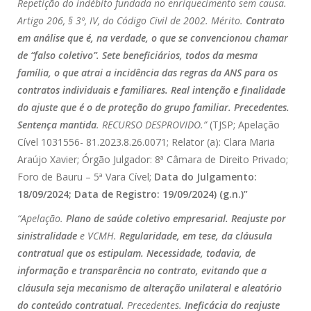
Repetição do indébito fundada no enriquecimento sem causa.
Artigo 206, § 3º, IV, do Código Civil de 2002. Mérito.
Contrato
em análise que é, na verdade, o que se convencionou chamar
de “falso coletivo”. Sete beneficiários, todos da mesma
família, o que atrai a incidência das regras da ANS para os
contratos individuais e familiares. Real intenção e finalidade
do ajuste que é o de proteção do grupo familiar. Precedentes.
Sentença mantida
. RECURSO DESPROVIDO.”
(TJSP; Apelação
Cível 1031556- 81.2023.8.26.0071; Relator (a): Clara Maria
Araújo Xavier; Órgão Julgador: 8ª Câmara de Direito Privado;
Foro de Bauru – 5ª Vara Cível;
Data do Julgamento:
18/09/2024; Data de Registro: 19/09/2024) (g.n.)”
“Apelação.
Plano de saúde coletivo empresarial. Reajuste por
sinistralidade
e VCMH.
Regularidade, em tese, da cláusula
contratual que os estipulam. Necessidade, todavia, de
informação e transparência no contrato, evitando que a
cláusula seja mecanismo de alteração unilateral e aleatório
do conteúdo contratual.
Precedentes.
Ineficácia do reajuste