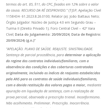
termos do art. 85, §11, do CPC, fixados em 12% sobre o valor
da causa. RECURSO DA RÉ DESPROVIDO.”
(TJSP; Apelação Cível
1158434- 61.2023.8.26.0100; Relator (a): João Battaus Neto;
Órgão Julgador: Núcleo de Justiça 4.0 em Segundo Grau –
Turma II (Direito Privado 1); Foro Central Cível – 42ª Vara
Cível;
Data do Julgamento: 20/09/2024; Data de Registro:
20/09/2024) (g.n.)”
“APELAÇÃO. PLANO DE SAÚDE. REAJUSTE. SINISTRALIDADE.
Sentença de parcial procedência, para
determinar a aplicação
do regime dos contratos individuais/familiares, com a
observância das condições e das coberturas contratadas
originalmente, incluindo os índices de reajustes estabelecidos
pela ANS para os contratos de saúde individuais/familiares,
com a devida restituição dos valores pagos a maior,
mediante
apuração em liquidação de sentença, com a realização de
prova pericial, observada a prescrição trienal. Inconformismo.
Não acolhimento. Preliminar. Prescrição. Inocorrência.