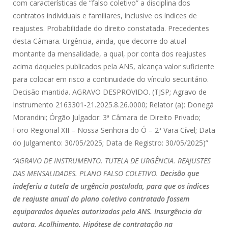
com características de “falso coletivo” a disciplina dos
contratos individuais e familiares, inclusive os índices de
reajustes. Probabilidade do direito constatada. Precedentes
desta Câmara. Urgência, ainda, que decorre do atual
montante da mensalidade, a qual, por conta dos reajustes
acima daqueles publicados pela ANS, alcança valor suficiente
para colocar em risco a continuidade do vínculo securitário.
Decisão mantida. AGRAVO DESPROVIDO. (TJSP; Agravo de
Instrumento 2163301-21.2025.8.26.0000; Relator (a): Donegá
Morandini; Órgão Julgador: 3ª Câmara de Direito Privado;
Foro Regional XII – Nossa Senhora do Ó – 2ª Vara Cível; Data
do Julgamento: 30/05/2025; Data de Registro: 30/05/2025)”
“AGRAVO DE INSTRUMENTO. TUTELA DE URGÊNCIA. REAJUSTES
DAS MENSALIDADES. PLANO FALSO COLETIVO.
Decisão que
indeferiu a tutela de urgência postulada, para que os índices
de reajuste anual do plano coletivo contratado fossem
equiparados àqueles autorizados pela ANS. Insurgência da
autora. Acolhimento. Hipótese de contratação na