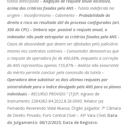
tutela antecipada –
Alegação de reajuste anual excessivo,
acima dos critérios fixados pela ANS
– Tutela indeferida na
origem – Inconformismo – Cabimento –
Probabilidade do
direito e risco ao resultado útil do processo configurados (art.
300 do CPC) – Embora seja possível o reajuste anual, o
indexador não pode extrapolar os critérios fixados pela ANS
–
Casos de abusividade que devem ser afastados pelo Judiciário
mesmo nos contratos coletivos – Consumidor demonstrou que
o reajuste da operadora foi de 406,68%, enquanto a correção
da ANS representou apenas 155,87% – Análise não exauriente
do mérito permite concluir pela concessão da tutela –
Operadora deve substituir os dois últimos reajustes por
sinistralidade para o índice divulgado pela ANS para os planos
individuais
– RECURSO PROVIDO.”
(TJSP; Agravo de
Instrumento 2284282-84.2022.8.26.0000; Relator (a):
Fernando Reverendo Vidal Akaoui; Órgão Julgador: 7ª Câmara
de Direito Privado; Foro Central Cível – 43ª Vara CÍvel;
Data
do Julgamento: 06/12/2023; Data de Registro: